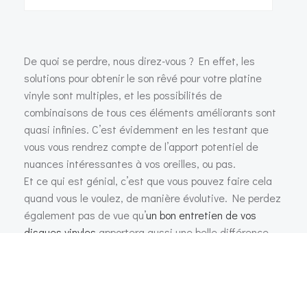
De quoi se perdre, nous direz-vous ? En effet, les
solutions pour obtenir le son rêvé pour votre platine
vinyle sont multiples, et les possibilités de
combinaisons de tous ces éléments améliorants sont
quasi infinies. C’est évidemment en les testant que
vous vous rendrez compte de l’apport potentiel de
nuances intéressantes à vos oreilles, ou pas.
Et ce qui est génial, c’est que vous pouvez faire cela
quand vous le voulez, de manière évolutive. Ne perdez
également pas de vue qu’
un bon entretien de vos
disques vinyles
apportera aussi une belle différence
dans la qualité du son obtenu.
À la fin de nos expériences, nous sommes revenus à la
Debut Carbon EVO
telle qu’elle nous est fournie par