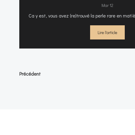
Mar 12
Ca y est, vous avez (re)trouvé la perle rare en mati
Lire l'article
Posts
Posts
Précédent
navigation
navigation