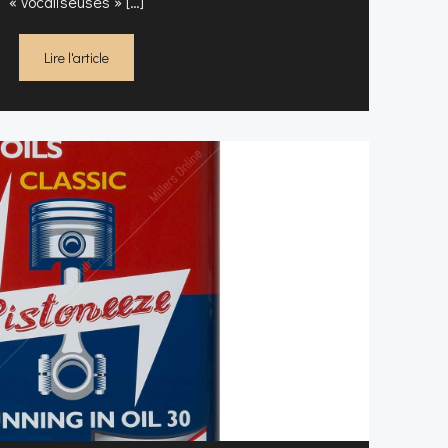
« vocaliseuses » […]
Lire l'article