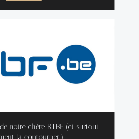
de notre chère RTBF (et surtout
ent la contourner…)