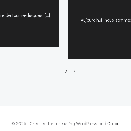
ère de tourne-disques, […]
Aujourd’hui, nous sommes
Page
Page
Page
1
2
3
© 2026 . Created for free using WordPress and
Colibri